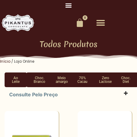
0
Todos Produtos
Início
/ Loja Online
Ao
Choc.
Meio
70%
Zero
Choc.
Leite
Branco
amargo
Cacau
Lactose
Diet
Consulte Pelo Preço