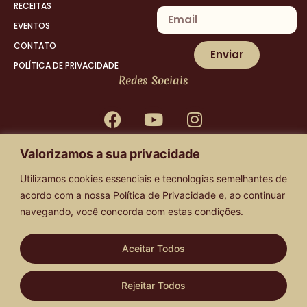
RECEITAS
EVENTOS
CONTATO
Enviar
POLÍTICA DE PRIVACIDADE
Redes Sociais
Valorizamos a sua privacidade
Compra segura!
Utilizamos cookies essenciais e tecnologias semelhantes de
acordo com a nossa
Política de Privacidade
e, ao continuar
navegando, você concorda com estas condições.
Aceitar Todos
Rejeitar Todos
Todos direitos reservados 2020 – Casa do Chocolate Jaraguá – Pikantus Chocolate