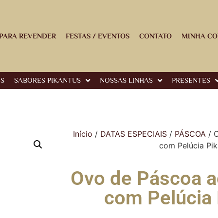
PARA REVENDER
FESTAS / EVENTOS
CONTATO
MINHA CO
OS
SABORES PIKANTUS
NOSSAS LINHAS
PRESENTES
Início
/
DATAS ESPECIAIS
/
PÁSCOA
/ O
com Pelúcia Pik
Ovo de Páscoa a
com Pelúcia 