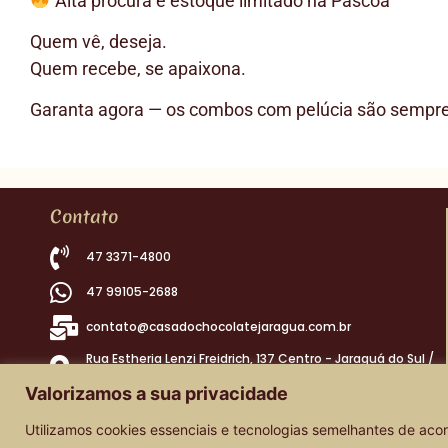
Alta procura e estoque limitado na Páscoa
Quem vê, deseja.
Quem recebe, se apaixona.
Garanta agora — os combos com pelúcia são sempre 
Contato
47 3371-4800
47 99105-2688
contato@casadochocolatejaragua.com.br
Rua Estheria Lenzi Freidrich, 137 Centro - Jaraguá do Sul /
SC
Valorizamos a sua privacidade
Utilizamos cookies essenciais e tecnologias semelhantes de ac