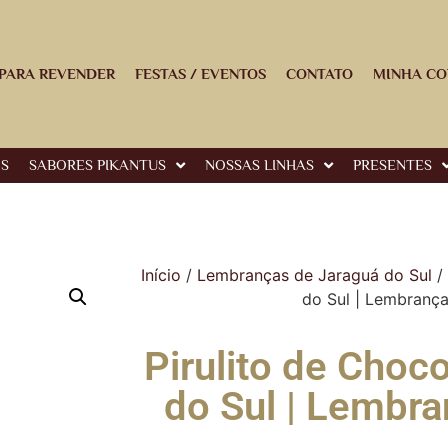
PARA REVENDER
FESTAS / EVENTOS
CONTATO
MINHA CO
OS
SABORES PIKANTUS
NOSSAS LINHAS
PRESENTES
Início
/
Lembranças de Jaraguá do Sul
/ 
do Sul | Lembrança
Pirulito de Choc
do Sul | Lembra