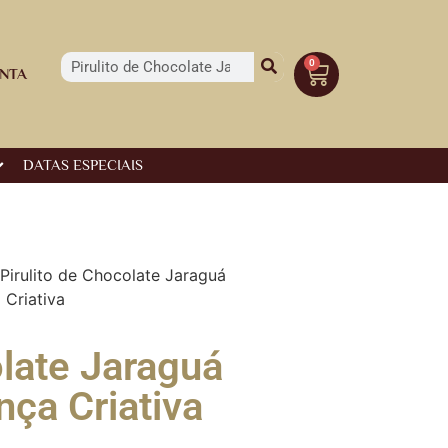
0
NTA
DATAS ESPECIAIS
Pirulito de Chocolate Jaraguá
 Criativa
olate Jaraguá
nça Criativa