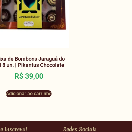
ixa de Bombons Jaraguá do
l 8 un. | Pikantus Chocolate
R$
39,00
Adicionar ao carrinho
e inscreva!
Redes Sociais