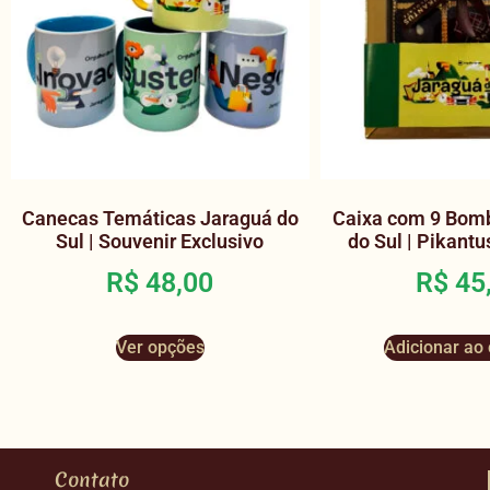
Canecas Temáticas Jaraguá do
Caixa com 9 Bom
Sul | Souvenir Exclusivo
do Sul | Pikant
R$
48,00
R$
45
Ver opções
Adicionar ao 
Contato