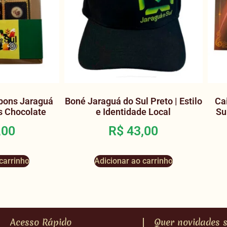
bons Jaraguá
Boné Jaraguá do Sul Preto | Estilo
Ca
us Chocolate
e Identidade Local
Su
,00
R$
43,00
carrinho
Adicionar ao carrinho
Acesso Rápido
Quer novidades s